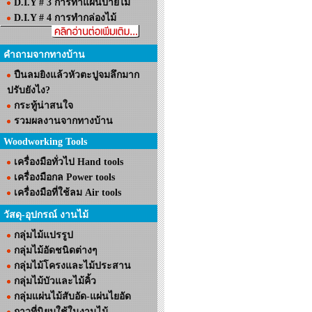
D.I.Y # 3 การทำแผ่นป้ายไม้
D.I.Y # 4 การทำกล่องไม้
คำถามจากทางบ้าน
ปืนลมยิงแล้วหัวตะปูจมลึกมาก
ปรับยังไง?
กระทู้น่าสนใจ
รวมผลงานจากทางบ้าน
Woodworking Tools
เครื่องมือทั่วไป Hand tools
เครื่องมือกล Power tools
เครื่องมือที่ใช้ลม Air tools
วัสดุ-อุปกรณ์ งานไม้
กลุ่มไม้แปรรูป
กลุ่มไม้อัดชนิดต่างๆ
กลุ่มไม้โครงและไม้ประสาน
กลุ่มไม้บัวและไม้คิ้ว
กลุ่มแผ่นไม้สับอัด-แผ่นไยอัด
กาวที่นิยมใช้ในงานไม้