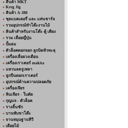
สินค้า MKT
Kreg Jig
สินค้า A-380
ชุดแบตเตอรี่ และ แท่นชาร์จ
รวมอุปกรณ์ทำโต๊ะงานไม้
สินค้าสำหรับงานโต๊ะ ตู้ เตียง
รวม เลื่อยญี่ปุ่น
ปั้มลม
ตัวล็อคดอกจอก ลูกบิดหัวทะลุ
เครื่องเลื่อยวงเดือน
เครื่องเราเตอร์ makita
แหวนลดรูเพลา
ลูกปืนดอกเราเตอร์
อุปกรณ์ด้านความปลอดภัย
เครื่องเจียร
หินเจียร - ใบตัด
กุญแจ - ตัวล็อค
รางลิ้นชัก
บานพับขาโต๊ะ
จานหมุนฐานทีวี
เดือยไม้