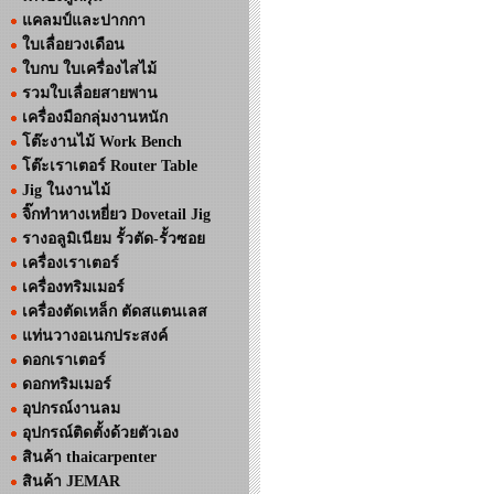
แคลมป์และปากกา
ใบเลื่อยวงเดือน
ใบกบ ใบเครื่องไสไม้
รวมใบเลื่อยสายพาน
เครื่องมือกลุ่มงานหนัก
โต๊ะงานไม้ Work Bench
โต๊ะเราเตอร์ Router Table
Jig ในงานไม้
จิ๊กทำหางเหยี่ยว Dovetail Jig
รางอลูมิเนียม รั้วตัด-รั้วซอย
เครื่องเราเตอร์
เครื่องทริมเมอร์
เครื่องตัดเหล็ก ตัดสแตนเลส
แท่นวางอเนกประสงค์
ดอกเราเตอร์
ดอกทริมเมอร์
อุปกรณ์งานลม
อุปกรณ์ติดตั้งด้วยตัวเอง
สินค้า thaicarpenter
สินค้า JEMAR