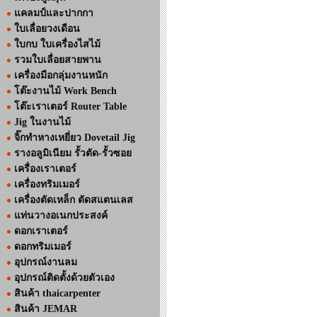
แคลมป์และปากกา
ใบเลื่อยวงเดือน
ใบกบ ใบเครื่องไสไม้
รวมใบเลื่อยสายพาน
เครื่องมือกลุ่มงานหนัก
โต๊ะงานไม้ Work Bench
โต๊ะเราเตอร์ Router Table
Jig ในงานไม้
จิ๊กทำหางเหยี่ยว Dovetail Jig
รางอลูมิเนียม รั้วตัด-รั้วซอย
เครื่องเราเตอร์
เครื่องทริมเมอร์
เครื่องตัดเหล็ก ตัดสแตนเลส
แท่นวางอเนกประสงค์
ดอกเราเตอร์
ดอกทริมเมอร์
อุปกรณ์งานลม
อุปกรณ์ติดตั้งด้วยตัวเอง
สินค้า thaicarpenter
สินค้า JEMAR