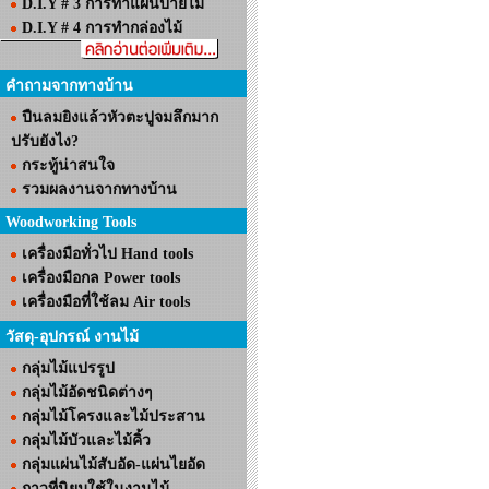
D.I.Y # 3 การทำแผ่นป้ายไม้
D.I.Y # 4 การทำกล่องไม้
คำถามจากทางบ้าน
ปืนลมยิงแล้วหัวตะปูจมลึกมาก
ปรับยังไง?
กระทู้น่าสนใจ
รวมผลงานจากทางบ้าน
Woodworking Tools
เครื่องมือทั่วไป Hand tools
เครื่องมือกล Power tools
เครื่องมือที่ใช้ลม Air tools
วัสดุ-อุปกรณ์ งานไม้
กลุ่มไม้แปรรูป
กลุ่มไม้อัดชนิดต่างๆ
กลุ่มไม้โครงและไม้ประสาน
กลุ่มไม้บัวและไม้คิ้ว
กลุ่มแผ่นไม้สับอัด-แผ่นไยอัด
กาวที่นิยมใช้ในงานไม้