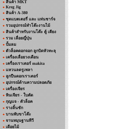
สินค้า MKT
Kreg Jig
สินค้า A-380
ชุดแบตเตอรี่ และ แท่นชาร์จ
รวมอุปกรณ์ทำโต๊ะงานไม้
สินค้าสำหรับงานโต๊ะ ตู้ เตียง
รวม เลื่อยญี่ปุ่น
ปั้มลม
ตัวล็อคดอกจอก ลูกบิดหัวทะลุ
เครื่องเลื่อยวงเดือน
เครื่องเราเตอร์ makita
แหวนลดรูเพลา
ลูกปืนดอกเราเตอร์
อุปกรณ์ด้านความปลอดภัย
เครื่องเจียร
หินเจียร - ใบตัด
กุญแจ - ตัวล็อค
รางลิ้นชัก
บานพับขาโต๊ะ
จานหมุนฐานทีวี
เดือยไม้