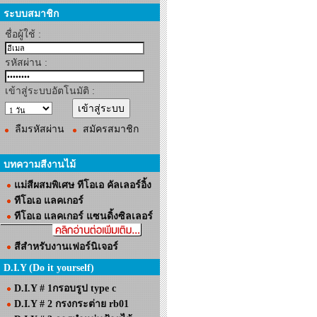
ระบบสมาชิก
ชื่อผู้ใช้ :
รหัสผ่าน :
เข้าสู่ระบบอัตโนมัติ :
ลืมรหัสผ่าน
สมัครสมาชิก
บทความสีงานไม้
แม่สีผสมพิเศษ ทีโอเอ คัลเลอร์อิ้ง
ทีโอเอ แลคเกอร์
ทีโอเอ แลคเกอร์ แซนดิ้งซิลเลอร์
สีสำหรับงานเฟอร์นิเจอร์
D.I.Y (Do it yourself)
D.I.Y # 1กรอบรูป type c
D.I.Y # 2 กรงกระต่าย rb01