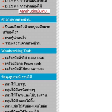
D.I.Y # 3 การทำแผ่นป้ายไม้
D.I.Y # 4 การทำกล่องไม้
คำถามจากทางบ้าน
ปืนลมยิงแล้วหัวตะปูจมลึกมาก
ปรับยังไง?
กระทู้น่าสนใจ
รวมผลงานจากทางบ้าน
Woodworking Tools
เครื่องมือทั่วไป Hand tools
เครื่องมือกล Power tools
เครื่องมือที่ใช้ลม Air tools
วัสดุ-อุปกรณ์ งานไม้
กลุ่มไม้แปรรูป
กลุ่มไม้อัดชนิดต่างๆ
กลุ่มไม้โครงและไม้ประสาน
กลุ่มไม้บัวและไม้คิ้ว
กลุ่มแผ่นไม้สับอัด-แผ่นไยอัด
กาวที่นิยมใช้ในงานไม้