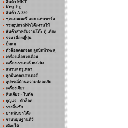
สินค้า MKT
Kreg Jig
สินค้า A-380
ชุดแบตเตอรี่ และ แท่นชาร์จ
รวมอุปกรณ์ทำโต๊ะงานไม้
สินค้าสำหรับงานโต๊ะ ตู้ เตียง
รวม เลื่อยญี่ปุ่น
ปั้มลม
ตัวล็อคดอกจอก ลูกบิดหัวทะลุ
เครื่องเลื่อยวงเดือน
เครื่องเราเตอร์ makita
แหวนลดรูเพลา
ลูกปืนดอกเราเตอร์
อุปกรณ์ด้านความปลอดภัย
เครื่องเจียร
หินเจียร - ใบตัด
กุญแจ - ตัวล็อค
รางลิ้นชัก
บานพับขาโต๊ะ
จานหมุนฐานทีวี
เดือยไม้