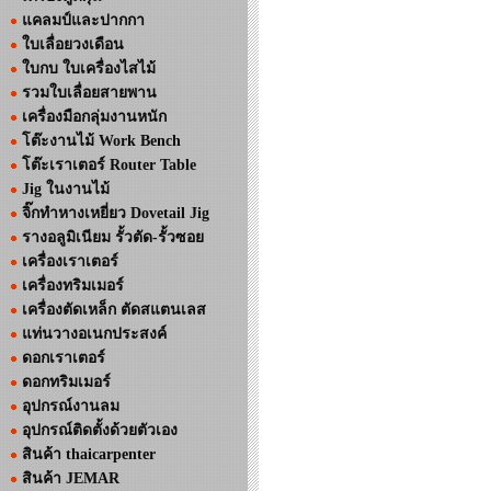
แคลมป์และปากกา
ใบเลื่อยวงเดือน
ใบกบ ใบเครื่องไสไม้
รวมใบเลื่อยสายพาน
เครื่องมือกลุ่มงานหนัก
โต๊ะงานไม้ Work Bench
โต๊ะเราเตอร์ Router Table
Jig ในงานไม้
จิ๊กทำหางเหยี่ยว Dovetail Jig
รางอลูมิเนียม รั้วตัด-รั้วซอย
เครื่องเราเตอร์
เครื่องทริมเมอร์
เครื่องตัดเหล็ก ตัดสแตนเลส
แท่นวางอเนกประสงค์
ดอกเราเตอร์
ดอกทริมเมอร์
อุปกรณ์งานลม
อุปกรณ์ติดตั้งด้วยตัวเอง
สินค้า thaicarpenter
สินค้า JEMAR