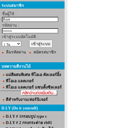
ระบบสมาชิก
ชื่อผู้ใช้ :
รหัสผ่าน :
เข้าสู่ระบบอัตโนมัติ :
ลืมรหัสผ่าน
สมัครสมาชิก
บทความสีงานไม้
แม่สีผสมพิเศษ ทีโอเอ คัลเลอร์อิ้ง
ทีโอเอ แลคเกอร์
ทีโอเอ แลคเกอร์ แซนดิ้งซิลเลอร์
สีสำหรับงานเฟอร์นิเจอร์
D.I.Y (Do it yourself)
D.I.Y # 1กรอบรูป type c
D.I.Y # 2 กรงกระต่าย rb01