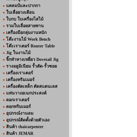
แคลมป์และปากกา
ใบเลื่อยวงเดือน
ใบกบ ใบเครื่องไสไม้
รวมใบเลื่อยสายพาน
เครื่องมือกลุ่มงานหนัก
โต๊ะงานไม้ Work Bench
โต๊ะเราเตอร์ Router Table
Jig ในงานไม้
จิ๊กทำหางเหยี่ยว Dovetail Jig
รางอลูมิเนียม รั้วตัด-รั้วซอย
เครื่องเราเตอร์
เครื่องทริมเมอร์
เครื่องตัดเหล็ก ตัดสแตนเลส
แท่นวางอเนกประสงค์
ดอกเราเตอร์
ดอกทริมเมอร์
อุปกรณ์งานลม
อุปกรณ์ติดตั้งด้วยตัวเอง
สินค้า thaicarpenter
สินค้า JEMAR