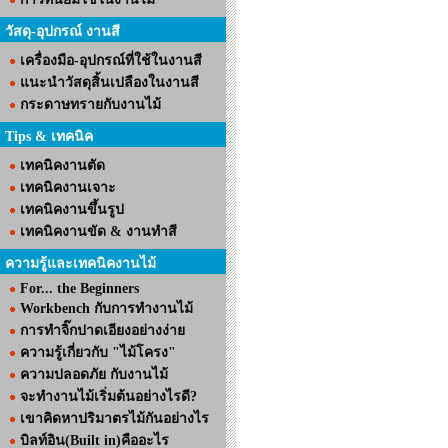
วัสดุ-อุปกรณ์ งานสี
เครื่องมือ-อุปกรณ์ที่ใช้ในงานสี
แนะนำวัสดุสิ้นเปลืองในงานสี
กระดาษทรายกับงานไม้
Tips & เทคนิค
เทคนิคงานตัด
เทคนิคงานเจาะ
เทคนิคงานขึ้นรูป
เทคนิคงานขัด & งานทำสี
ความรู้และเทคนิคงานไม้
For... the Beginners
Workbench กับการทำงานไม้
การทำจิ๊กปาดเอียงอย่างง่าย
ความรู้เกี่ยวกับ "ไม้โครง"
ความปลอดภัย กับงานไม้
จะทำงานไม้เริ่มต้นอย่างไรดี?
เขาคิดหาปริมาตรไม้กันอย่างไร
บิลท์อิน(Built in)คืออะไร