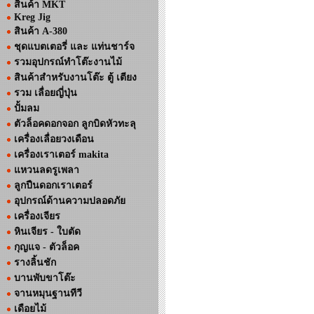
สินค้า MKT
Kreg Jig
สินค้า A-380
ชุดแบตเตอรี่ และ แท่นชาร์จ
รวมอุปกรณ์ทำโต๊ะงานไม้
สินค้าสำหรับงานโต๊ะ ตู้ เตียง
รวม เลื่อยญี่ปุ่น
ปั้มลม
ตัวล็อคดอกจอก ลูกบิดหัวทะลุ
เครื่องเลื่อยวงเดือน
เครื่องเราเตอร์ makita
แหวนลดรูเพลา
ลูกปืนดอกเราเตอร์
อุปกรณ์ด้านความปลอดภัย
เครื่องเจียร
หินเจียร - ใบตัด
กุญแจ - ตัวล็อค
รางลิ้นชัก
บานพับขาโต๊ะ
จานหมุนฐานทีวี
เดือยไม้