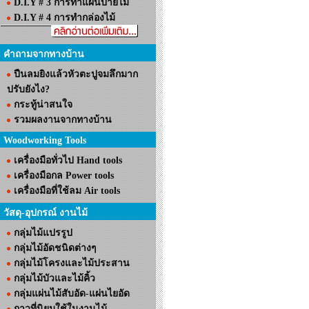
D.I.Y # 3 การทำแผ่นป้ายไม้
D.I.Y # 4 การทำกล่องไม้
คำถามจากทางบ้าน
ปืนลมยิงแล้วหัวตะปูจมลึกมาก
ปรับยังไง?
กระทู้น่าสนใจ
รวมผลงานจากทางบ้าน
Woodworking Tools
เครื่องมือทั่วไป Hand tools
เครื่องมือกล Power tools
เครื่องมือที่ใช้ลม Air tools
วัสดุ-อุปกรณ์ งานไม้
กลุ่มไม้แปรรูป
กลุ่มไม้อัดชนิดต่างๆ
กลุ่มไม้โครงและไม้ประสาน
กลุ่มไม้บัวและไม้คิ้ว
กลุ่มแผ่นไม้สับอัด-แผ่นไยอัด
กาวที่นิยมใช้ในงานไม้