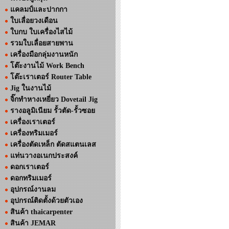
แคลมป์และปากกา
ใบเลื่อยวงเดือน
ใบกบ ใบเครื่องไสไม้
รวมใบเลื่อยสายพาน
เครื่องมือกลุ่มงานหนัก
โต๊ะงานไม้ Work Bench
โต๊ะเราเตอร์ Router Table
Jig ในงานไม้
จิ๊กทำหางเหยี่ยว Dovetail Jig
รางอลูมิเนียม รั้วตัด-รั้วซอย
เครื่องเราเตอร์
เครื่องทริมเมอร์
เครื่องตัดเหล็ก ตัดสแตนเลส
แท่นวางอเนกประสงค์
ดอกเราเตอร์
ดอกทริมเมอร์
อุปกรณ์งานลม
อุปกรณ์ติดตั้งด้วยตัวเอง
สินค้า thaicarpenter
สินค้า JEMAR