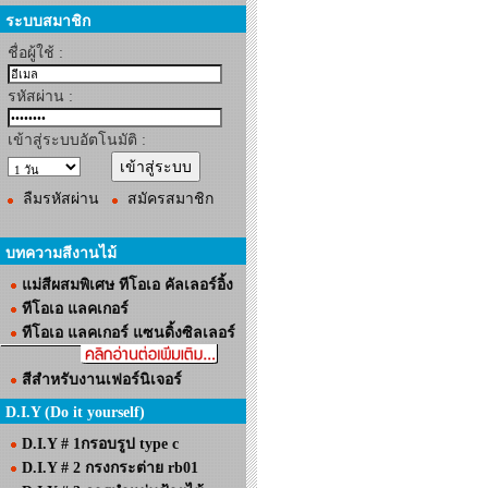
ระบบสมาชิก
ชื่อผู้ใช้ :
รหัสผ่าน :
เข้าสู่ระบบอัตโนมัติ :
ลืมรหัสผ่าน
สมัครสมาชิก
บทความสีงานไม้
แม่สีผสมพิเศษ ทีโอเอ คัลเลอร์อิ้ง
ทีโอเอ แลคเกอร์
ทีโอเอ แลคเกอร์ แซนดิ้งซิลเลอร์
สีสำหรับงานเฟอร์นิเจอร์
D.I.Y (Do it yourself)
D.I.Y # 1กรอบรูป type c
D.I.Y # 2 กรงกระต่าย rb01