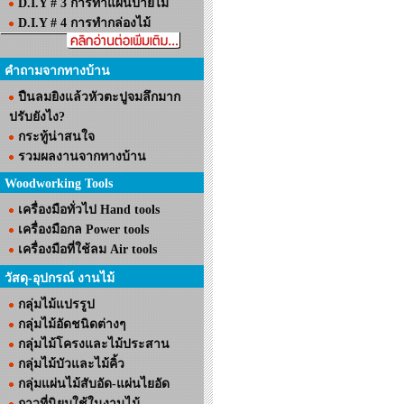
D.I.Y # 3 การทำแผ่นป้ายไม้
D.I.Y # 4 การทำกล่องไม้
คำถามจากทางบ้าน
ปืนลมยิงแล้วหัวตะปูจมลึกมาก
ปรับยังไง?
กระทู้น่าสนใจ
รวมผลงานจากทางบ้าน
Woodworking Tools
เครื่องมือทั่วไป Hand tools
เครื่องมือกล Power tools
เครื่องมือที่ใช้ลม Air tools
วัสดุ-อุปกรณ์ งานไม้
กลุ่มไม้แปรรูป
กลุ่มไม้อัดชนิดต่างๆ
กลุ่มไม้โครงและไม้ประสาน
กลุ่มไม้บัวและไม้คิ้ว
กลุ่มแผ่นไม้สับอัด-แผ่นไยอัด
กาวที่นิยมใช้ในงานไม้