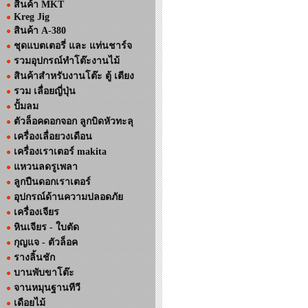
สินค้า MKT
Kreg Jig
สินค้า A-380
ชุดแบตเตอรี่ และ แท่นชาร์จ
รวมอุปกรณ์ทำโต๊ะงานไม้
สินค้าสำหรับงานโต๊ะ ตู้ เตียง
รวม เลื่อยญี่ปุ่น
ปั้มลม
ตัวล็อคดอกจอก ลูกบิดหัวทะลุ
เครื่องเลื่อยวงเดือน
เครื่องเราเตอร์ makita
แหวนลดรูเพลา
ลูกปืนดอกเราเตอร์
อุปกรณ์ด้านความปลอดภัย
เครื่องเจียร
หินเจียร - ใบตัด
กุญแจ - ตัวล็อค
รางลิ้นชัก
บานพับขาโต๊ะ
จานหมุนฐานทีวี
เดือยไม้