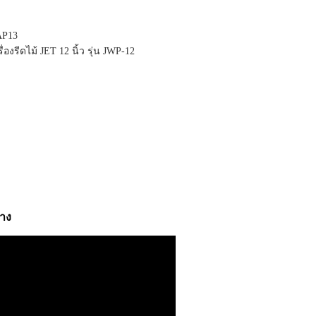
AP13
งรีดไม้ JET 12 นิ้ว รุ่น JWP-12
่าง