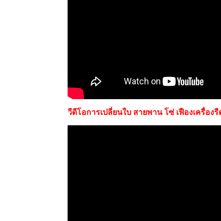
วีดีโอการเปลี่ยนใบ สายพาน โซ่ เฟืองเครื่องร